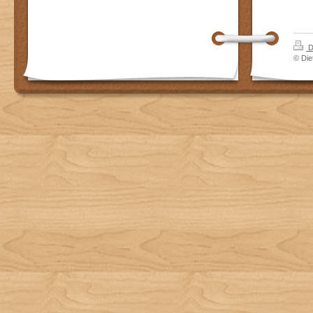
D
© Die