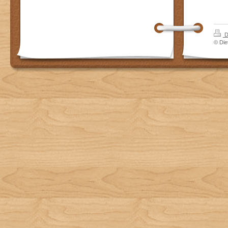
D
© Die