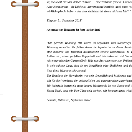
Ja, vielleicht eins als kleiner Hinweis ....eine Teekanne (eine kl. Glask
Aber Kompliment - die Küche ist hervorragend bestückt, auch wenn w
wirklich gekocht haben - das aber vielleicht bei einem nächsten Mal!!"
Ehepaar L., September 2015"
Anmerkung: Teekanne ist jetzt vorhanden!
"Die
perfekte Wohnung. Wir waren im September zum Norderneys R
Wohnung verweilen. Es fehlen einem die Superlative zu dieser Ausst
eine moderne und technisch ausgestattete schöne Küchenzeile, z
Lattenrost , einem perfekten Doppelbett und Schränken mit viel Staur
mit entsprechenden Gartenmöbeln lädt zum Ausruhen oder zum Frühst
In sehr ruhiger Lage, fern ab von Kegelklubs oder ähnlichem, und do
liegt diese Wohnung sehr zentral.
Der Empfang der Verwalterin war sehr freundlich und hilfsbereit und 
gilt für den Vermieter, der unkompliziert und ausgesprochen zuvorko
Wir jedenfalls hatten ein super langes Wochenende bei viel Sonne und
Vielen Dank, dass wir Ihre Gäste sein durften, wir kommen gerne wied
Schmitz, Pattensen, September 2016"