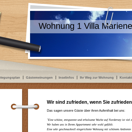
Wohnung 1 Villa Marien
elegungsplan
Gästemeinungen
Inselinfos
Ihr Weg zur Wohnung
Kontakt
Wir sind zufrieden, wenn Sie zufrieden
Das sagen unsere Gäste über ihren Aufenthalt bei uns:
"Eine schöne, entspannte und erholsame Woche auf Norderney ist viel z
Wir haben uns in Ihrem Appartement sehr wohl gefühlt.
Eine sehr geschmackvoll eingerichtete Wohnung mit schönem Ambiente l