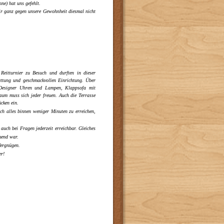
anne) hat uns gefehlt.
ir ganz gegen unsere Gewohnheit diesmal nicht
eitturnier zu Besuch und durften in dieser
attung und geschmackvollen Einrichtung. Über
u Designer Uhren und Lampen, Klappsofa mit
aum muss sich jeder freuen. Auch die Terrasse
ücken ein.
ch alles binnen weniger Minuten zu erreichen,
auch bei Fragen jederzeit erreichbar. Gleiches
mmend war.
 Vergnügen.
er!